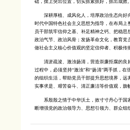
础，摆上突出位置，切实抓紧抓好，抓出成效
深耕厚植、成风化人，培厚政治生态向好向
时代中国特色社会主义思想为指导，在布局上
员干部筑牢信仰之基、补足精神之钙、把稳思
政治气节、政治风骨；发扬革命文化，教育党
做社会主义核心价值观的坚定信仰者、积极传
清淤疏浚、激浊扬清，营造崇廉拒腐的良好
过程中，必须坚持“激浊”和“扬清”两手抓，
的组织生活，帮助党员干部提升思想境界，远
实事求是、艰苦奋斗、清正廉洁等价值观，旗
系殷殷之情于中华沃土，效寸寸丹心于国家
断增强党的政治领导力、思想引领力、群众组