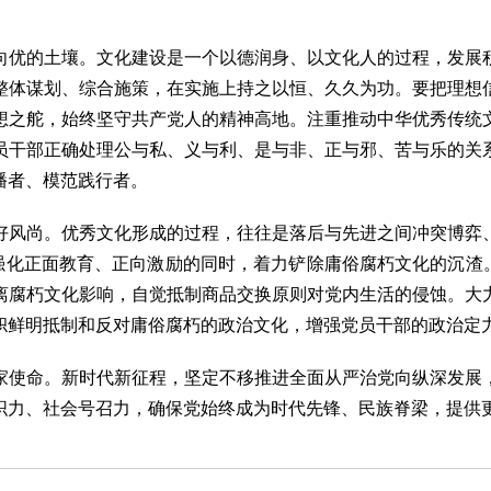
。
优的土壤。文化建设是一个以德润身、以文化人的过程，发展积
整体谋划、综合施策，在实施上持之以恒、久久为功。要把理想
想之舵，始终坚守共产党人的精神高地。注重推动中华优秀传统
员干部正确处理公与私、义与利、是与非、正与邪、苦与乐的关
播者、模范践行者。
风尚。优秀文化形成的过程，往往是落后与先进之间冲突博弈、
在强化正面教育、正向激励的同时，着力铲除庸俗腐朽文化的沉渣
离腐朽文化影响，自觉抵制商品交换原则对党内生活的侵蚀。大
帜鲜明抵制和反对庸俗腐朽的政治文化，增强党员干部的政治定
使命。新时代新征程，坚定不移推进全面从严治党向纵深发展，
织力、社会号召力，确保党始终成为时代先锋、民族脊梁，提供