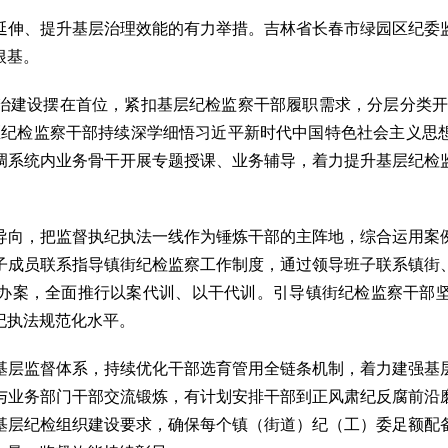
伸、提升基层治理效能的有力举措。吉林省长春市绿园区纪委监
根基。
设摆在首位，紧扣基层纪检监察干部履职需求，分层分类开展
区纪检监察干部持续深学细悟习近平新时代中国特色社会主义思
调系统内业务骨干开展专题授课、业务辅导，着力提升基层纪检
向，把监督执纪执法一线作为锤炼干部的主阵地，综合运用案例
子成员联系指导镇街纪检监察工作制度，通过领导班子联系镇街
办案，全面推行以案代训、以干代训。引导镇街纪检监察干部
纪执法规范化水平。
层监督体系，持续优化干部选育管用全链条机制，着力建强基层
与业务部门干部交流锻炼，有计划安排干部到正风肃纪反腐前沿
基层纪检组织建设要求，确保每个镇（街道）纪（工）委足额配