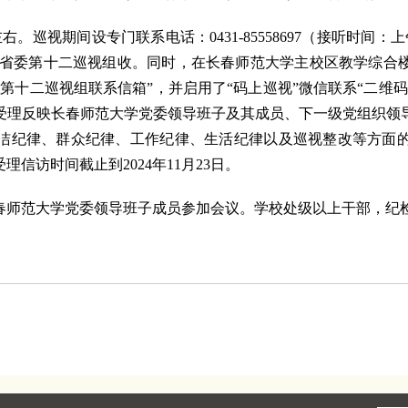
左右。巡视期间
设专门联系电话：
0431-85558697（接听时间：
，省委第十二巡视组收。同时，在长春师范大学
主校区教学综合
第十二巡视组联系信箱”
，
并启用了“码上巡视”微信联系“二维
受理反映长春师范大学党委领导班子及其成员、下一级党组织领
洁纪律、群众纪律、工作纪律、生活纪律以及巡视整改等方面
理信访时间截止到202
4
年
11
月
23
日。
春师范大学党委领导班子成员参加会议。
学校处级以上干部，纪