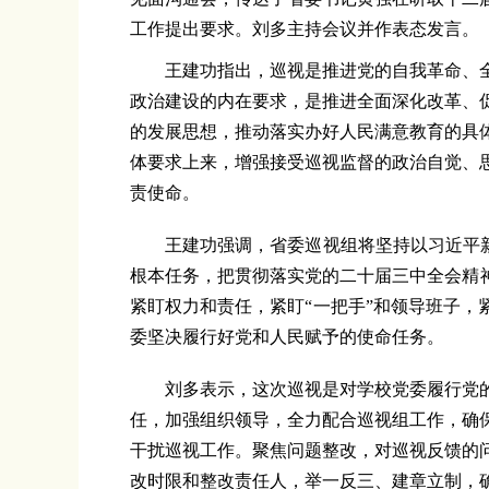
工作提出要求。
刘多
主持会议并作表态发言。
王建功指出，
巡视是推进党的自我革命、
政治建设的内在要求，是推进全面深化改革、
的发展思想，推动落实办好人民满意教育的具
体要求上来，
增强接受巡视监督的政治自觉、
责使命。
王建功强调，
省委巡视组将坚持以习近平
根本任务，
把贯彻落实党的二十
届三中全会精
紧盯权力和责任，紧盯“
一把手
”
和领导班子
，
委
坚决履行好党和人民赋予的使命任务。
刘多
表示，
这次巡视是对学校党委履行党
任，加强组织领导，全力配合巡视组工作，确
干扰巡视工作。聚焦问题整改，对巡视反馈的
改时限和整改责任人，举一反三、建章立制，