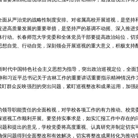
全面从严治党的战略性制度安排。对省属高校开展巡视，是坚持
促进高质量发展的重要举措，是坚持严的基调不动摇、深入推进
体行动。
长春师范大学党委和全体党员干部要提高政治站位，
切
思想自觉、行动自觉，深刻领会开展巡视的重大意义，积极支持
新时代中国特色社会主义思想为指导，
突出政治巡视定位，全面
神
和习近平总书记
关于吉林工作的
重要讲话重要指示精神情况作
紧盯群众反映强烈的突出问题，紧盯巡视整改和成果运用，加强
的领导职能责任的全面检视，对学校各项工作的有力推动。校党
保巡视工作顺利开展。要坚持实事求是，如实汇报工作中存在的
问题和提出的意见，学校党委将高度重视、认真研究并制定切实
确保问题得到全面整改和有效解决，切实将整改成果转化为推动