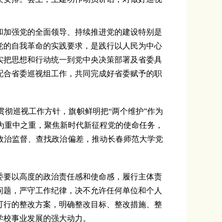
和加强党的全面领导、
持续
推进党的建设特别是
党的自我革命的实践要求，是践行以人民为中心
实把思想和行动统一到党中央决策部署及省委具
配合省委巡视组工作，共同完成好省委赋予的职
贯彻巡视工作方针，
旗帜鲜明把“两个维护”作为
为重中之重，聚焦新时代新征程党的使命任务，
政治监督、查找政治
偏差
，
推动
长春师范大学党
委要以高度的政治责任感和使命感，履行主体责
问题，严守工作纪律，决不允许任何单位和个人
可行的整改方案，明确整改目标、整改措施、整
学校事业发展的强大动力。