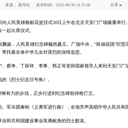
来源：
新华社 发布时间：2025-09-30 14:35:00
分享
人民英雄敬献花篮仪式30日上午在北京天安门广场隆重举行
表一起出席仪式。
扬，人民英雄纪念碑巍然矗立。广场中央，“祝福祖国”巨型
，寄托着全体中华儿女对英烈的深情追思。
、蔡奇、丁薛祥、李希、韩正等党和国家领导人来到天安门广
的《烈士纪念日号角》。
锵有力的步伐，正步行进到纪念碑前持枪伫立。
。军乐团奏响《义勇军进行曲》，全场齐声高唱中华人民共和
业和共和国建设事业英勇献身的烈士默哀。