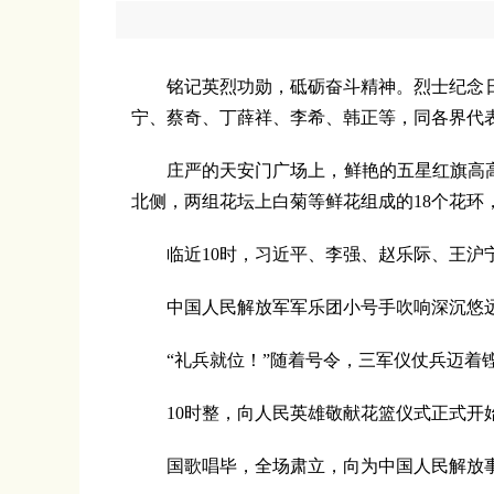
铭记英烈功勋，砥砺奋斗精神。烈士纪念日向
宁、蔡奇、丁薛祥、李希、韩正等，同各界代
庄严的天安门广场上，鲜艳的五星红旗高高飘
北侧，两组花坛上白菊等鲜花组成的18个花环
临近10时，习近平、李强、赵乐际、王沪宁
中国人民解放军军乐团小号手吹响深沉悠远
“礼兵就位！”随着号令，三军仪仗兵迈着铿
10时整，向人民英雄敬献花篮仪式正式开始
国歌唱毕，全场肃立，向为中国人民解放事