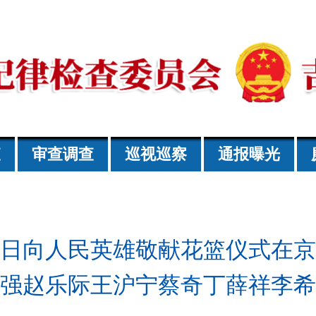
查
审查调查
巡视巡察
通报曝光
日向人民英雄敬献花篮仪式在京
强赵乐际王沪宁蔡奇丁薛祥李希