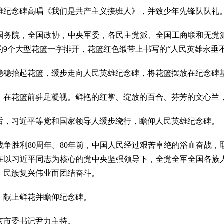
纪念碑高唱《我们是共产主义接班人》，并致少年先锋队队礼
务院，全国政协，中央军委，各民主党派、全国工商联和无党派
9个大型花篮一字排开，花篮红色缎带上书写的“人民英雄永垂不
稳抬起花篮，缓步走向人民英雄纪念碑，将花篮摆放在纪念碑
在花篮前驻足凝视。鲜艳的红掌、绽放的百合、芬芳的文心兰，
，习近平等党和国家领导人缓步绕行，瞻仰人民英雄纪念碑。
胜利80周年。80年前，中国人民经过艰苦卓绝的浴血奋战，
在以习近平同志为核心的党中央坚强领导下，全党全军全国各族
、民族复兴伟业而团结奋斗。
献上鲜花并瞻仰纪念碑。
市委书记尹力主持。