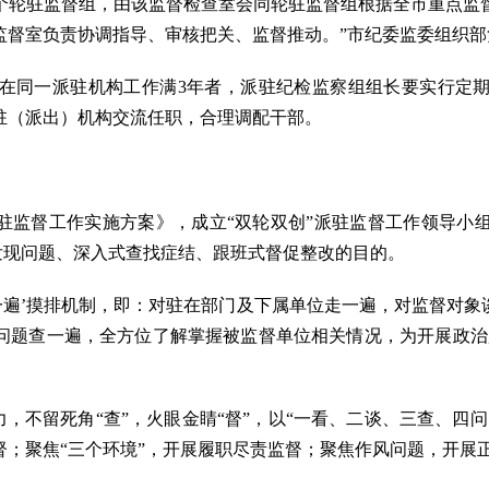
1个轮驻监督组，由该监督检查室会同轮驻监督组根据全市重点监
监督室负责协调指导、审核把关、监督推动。”市纪委监委组织部
同一派驻机构工作满3年者，派驻纪检监察组组长要实行定期
驻（派出）机构交流任职，合理调配干部。
监督工作实施方案》，成立“双轮双创”派驻监督工作领导小
化发现问题、深入式查找症结、跟班式督促整改的目的。
遍’摸排机制，即：对驻在部门及下属单位走一遍，对监督对象
问题查一遍，全方位了解掌握被监督单位相关情况，为开展政治
，不留死角“查”，火眼金睛“督”，以“一看、二谈、三查、四
督；聚焦“三个环境”，开展履职尽责监督；聚焦作风问题，开展