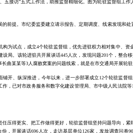
五接访”五式工作法，助推监督精细化。图为轮驻监督组工作
前提。市纪委监委建立请示报告、定期调度、线索发现和处置
驻机构为试点，成立4个轮驻监督组，优先进驻权力相对集中、资
设局。该轮进驻共开展谈话445人次，发现问题201个，整合移
事长曲某某等3人腐败窝案的问题线索，就是在市交通局开展轮
开、纵深推进，今年以来，进一步部署成立12个轮驻监督组，分
工作，已对市政务服务和数字化建设管理局、市中级人民法院等12
任压得更实、把工作做得更好，轮驻监督组坚持问题导向，紧盯
余份，开展谈话696人次，走访基层单位126家，发放调查问卷90