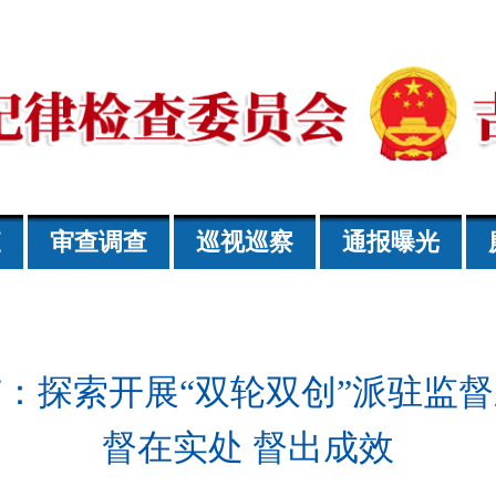
查
审查调查
巡视巡察
通报曝光
：探索开展“双轮双创”派驻监
督在实处 督出成效